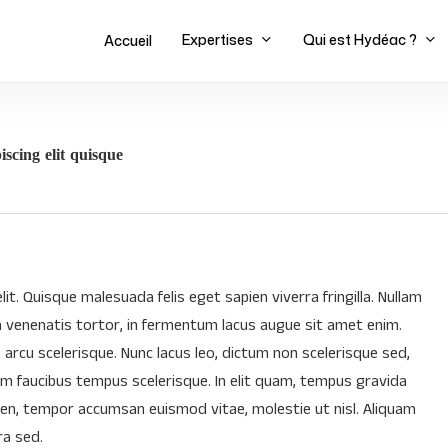
E
x
p
e
r
t
i
s
e
s
Q
u
i
e
s
t
H
y
d
é
a
c
?
A
c
c
u
e
i
l
Projets de Décarbonation
iscing elit quisque
Engins de levage portuaires
Projets Hydrogène
Assistance à maîtrise d’ouvrage
Bilan Carbone
t. Quisque malesuada felis eget sapien viverra fringilla. Nullam
a venenatis tortor, in fermentum lacus augue sit amet enim.
 arcu scelerisque. Nunc lacus leo, dictum non scelerisque sed,
Nam faucibus tempus scelerisque. In elit quam, tempus gravida
apien, tempor accumsan euismod vitae, molestie ut nisl. Aliquam
ra sed.