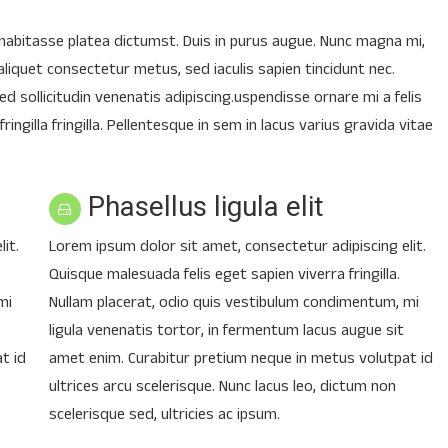
 habitasse platea dictumst. Duis in purus augue. Nunc magna mi,
aliquet consectetur metus, sed iaculis sapien tincidunt nec.
 sollicitudin venenatis adipiscing.uspendisse ornare mi a felis
ngilla fringilla. Pellentesque in sem in lacus varius gravida vitae
Phasellus ligula elit
it.
Lorem ipsum dolor sit amet, consectetur adipiscing elit.
Quisque malesuada felis eget sapien viverra fringilla.
mi
Nullam placerat, odio quis vestibulum condimentum, mi
ligula venenatis tortor, in fermentum lacus augue sit
t id
amet enim. Curabitur pretium neque in metus volutpat id
ultrices arcu scelerisque. Nunc lacus leo, dictum non
scelerisque sed, ultricies ac ipsum.