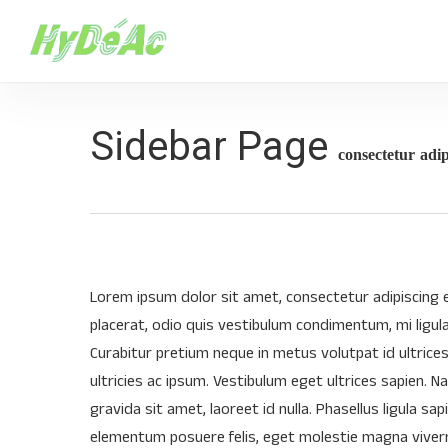
Skip
Menu
to
main
content
Sidebar Page
consectetur adip
Lorem ipsum dolor sit amet, consectetur adipiscing eli
placerat, odio quis vestibulum condimentum, mi ligul
Curabitur pretium neque in metus volutpat id ultrices
ultricies ac ipsum. Vestibulum eget ultrices sapien. 
gravida sit amet, laoreet id nulla. Phasellus ligula s
elementum posuere felis, eget molestie magna viver