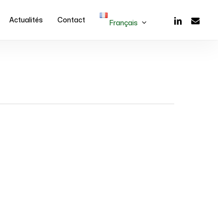
linkedin
email
A
c
t
u
a
l
i
t
é
s
C
o
n
t
a
c
t
F
r
a
n
ç
a
i
s
Français