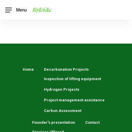
Skip
Menu
Menu
to
main
content
Home
Decarbonation Projects
Inspection of lifting equipment
Hydrogen Projects
Project management assistance
Carbon Assessment
Founder’s presentation
Contact
Services Offered