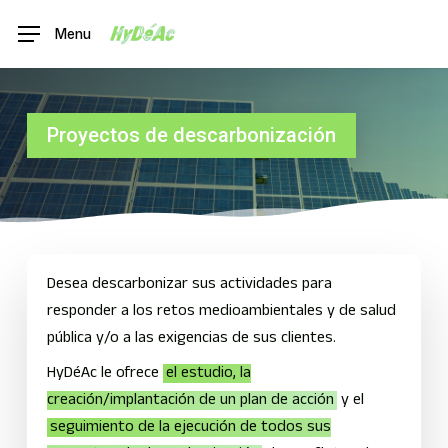
Skip
Menu
Menu
to
main
content
Proyectos de descarbonización
Desea descarbonizar sus actividades para
responder a los retos medioambientales y de salud
pública y/o a las exigencias de sus clientes.
HyDéAc le ofrece
el estudio, la
creación/implantación de un plan de acción
y el
seguimiento de la ejecución de todos sus